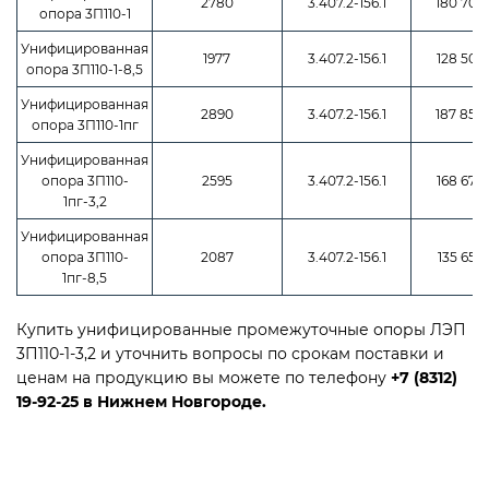
2780
3.407.2-156.1
180 700
опора 3П110-1
Унифицированная
1977
3.407.2-156.1
128 505
опора 3П110-1-8,5
Унифицированная
2890
3.407.2-156.1
187 850
опора 3П110-1пг
Унифицированная
опора 3П110-
2595
3.407.2-156.1
168 675
1пг-3,2
Унифицированная
опора 3П110-
2087
3.407.2-156.1
135 655
1пг-8,5
Купить унифицированные промежуточные опоры ЛЭП
3П110-1-3,2 и уточнить вопросы по срокам поставки и
ценам на продукцию вы можете по телефону
+7 (8312)
19-92-25 в Нижнем Новгороде.