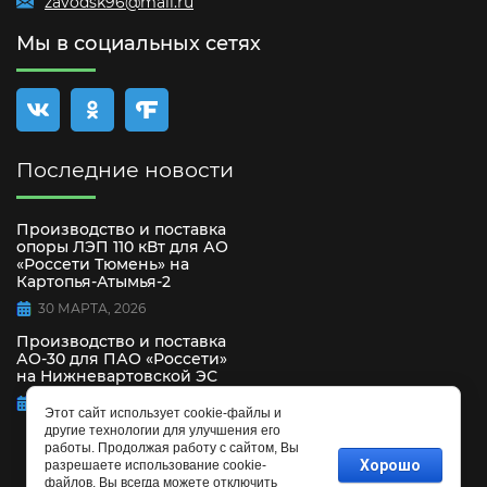
zavodsk96@mail.ru
Мы в социальных сетях
Последние новости
Производство и поставка
опоры ЛЭП 110 кВт для АО
«Россети Тюмень» на
Картопья-Атымья-2
30 МАРТА, 2026
Производство и поставка
АО-30 для ПАО «Россети»
на Нижневартовской ЭС
15 СЕНТЯБРЯ, 2025
Этот сайт использует cookie-файлы и
другие технологии для улучшения его
работы. Продолжая работу с сайтом, Вы
Хорошо
разрешаете использование cookie-
файлов. Вы всегда можете отключить