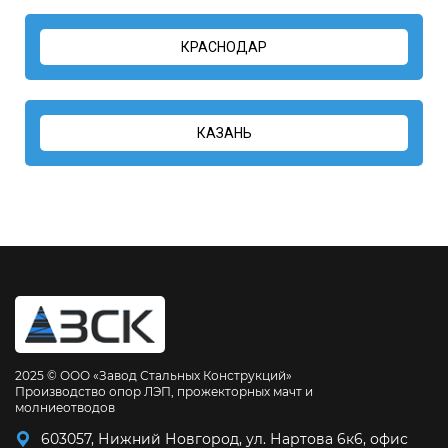
КРАСНОДАР
КАЗАНЬ
2025 © ООО «Завод Стальных Конструкций»
Производство опор ЛЭП, прожекторных мачт и
молниеотводов
603057, Нижний Новгород, ул. Нартова 6к6, офис